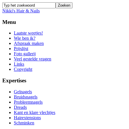
Nikki's Hair & Nails
Menu
Laatste weetjes!
Wie ben ik?
Afspraak maken
Prijslijst
Foto gallerij
Veel gestelde vragen
Links
Copyright
Expertises
Gelnagels
Bruidsnagels
Probleemnagels
Dreads
Kant en klare vlechtjes
Hairextensions
Schminken