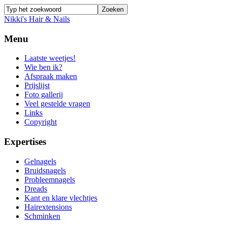
Nikki's Hair & Nails
Menu
Laatste weetjes!
Wie ben ik?
Afspraak maken
Prijslijst
Foto gallerij
Veel gestelde vragen
Links
Copyright
Expertises
Gelnagels
Bruidsnagels
Probleemnagels
Dreads
Kant en klare vlechtjes
Hairextensions
Schminken